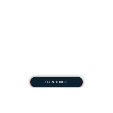
Разработка и комплексное продвижение сайтов
Copyright © 2013-2026
All Rights Reserved
СЕВАСТОПОЛЬ
Пользовательское соглашение
Политика конфиденциальности
Для ознакомления перед
отправкой КП в студию