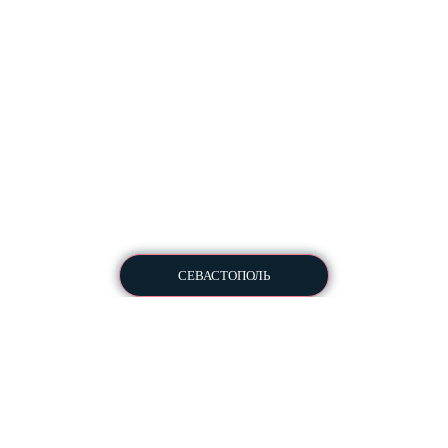
Разработка и комплексное продвижение сайтов
Copyright © 2013-2026
All Rights Reserved
СЕВАСТОПОЛЬ
Пользовательское соглашение
Политика конфиденциальности
Для ознакомления перед
отправкой КП в студию
Разработка ПО
Информация: