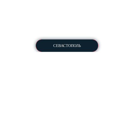
Разработка и комплексное продвижение сайтов
Copyright © 2013-2026
All Rights Reserved
СЕВАСТОПОЛЬ
Пользовательское соглашение
Политика конфиденциальности
Для ознакомления перед
отправкой КП в студию
Разработка ПО
Информация:
Заказать документы
Франшиза веб-студии
Вакансии
Блог
Методы оплаты
Условия сотрудничества